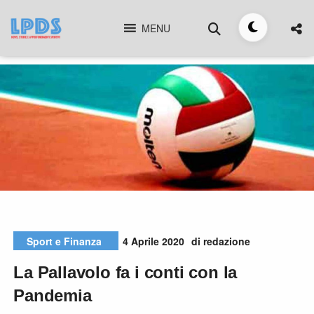
Skip
Cerca
to
MENU
Toggle
content
tema
4 Aprile 2020
di redazione
Sport e Finanza
La Pallavolo fa i conti con la
Pandemia