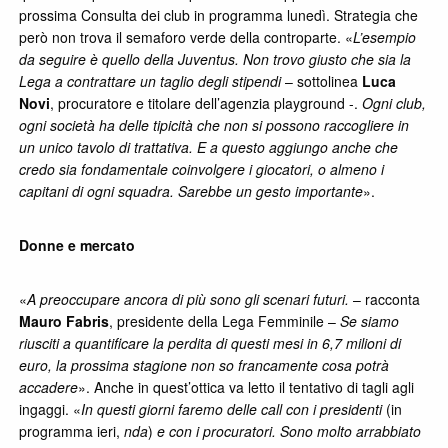
prossima Consulta dei club in programma lunedì. Strategia che
però non trova il semaforo verde della controparte. «
L’esempio
da seguire è quello della Juventus. Non trovo giusto che sia la
Lega a contrattare un taglio degli stipendi
– sottolinea
Luca
Novi
, procuratore e titolare dell’agenzia playground -.
Ogni club,
ogni società ha delle tipicità che non si possono raccogliere in
un unico tavolo di trattativa. E a questo aggiungo anche che
credo sia fondamentale coinvolgere i giocatori, o almeno i
capitani di ogni squadra. Sarebbe un gesto importante
».
Donne e mercato
«
A preoccupare ancora di più sono gli scenari futuri.
– racconta
Mauro Fabris
, presidente della Lega Femminile –
Se siamo
riusciti a quantificare la perdita di questi mesi in 6,7 milioni di
euro, la prossima stagione non so francamente cosa potrà
accadere
». Anche in quest’ottica va letto il tentativo di tagli agli
ingaggi. «
In questi giorni faremo delle call con i presidenti
(in
programma ieri,
nda
)
e con i procuratori. Sono molto arrabbiato