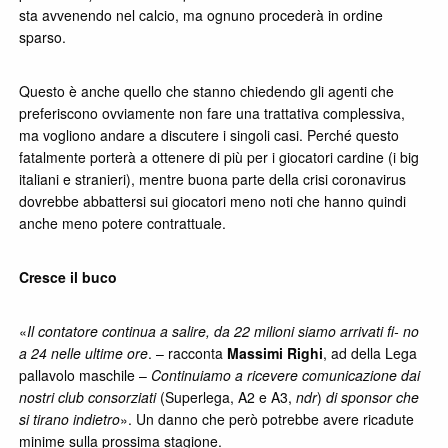
sta avvenendo nel calcio, ma ognuno procederà in ordine
sparso.
Questo è anche quello che stanno chiedendo gli agenti che
preferiscono ovviamente non fare una trattativa complessiva,
ma vogliono andare a discutere i singoli casi. Perché questo
fatalmente porterà a ottenere di più per i giocatori cardine (i big
italiani e stranieri), mentre buona parte della crisi coronavirus
dovrebbe abbattersi sui giocatori meno noti che hanno quindi
anche meno potere contrattuale.
Cresce il buco
«
Il contatore continua a salire, da 22 milioni siamo arrivati fi- no
a 24 nelle ultime ore
. – racconta
Massimi Righi
, ad della Lega
pallavolo maschile –
Continuiamo a ricevere comunicazione dai
nostri club consorziati
(Superlega, A2 e A3,
ndr
)
di sponsor che
si tirano indietro
». Un danno che però potrebbe avere ricadute
minime sulla prossima stagione.