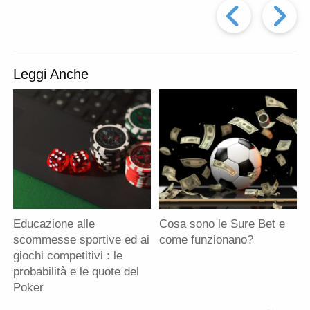
Artic
d
e
t
n
t
i
b
t
t
s
v
o
e
A
i
o
r
p
Prec
A
d
k
p
i
Leggi Anche
Educazione alle
Cosa sono le Sure Bet e
scommesse sportive ed ai
come funzionano?
giochi competitivi : le
probabilità e le quote del
Poker