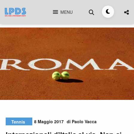
Skip
Cerca
to
MENU
Toggle
content
tema
8 Maggio 2017
di Paolo Vacca
Tennis