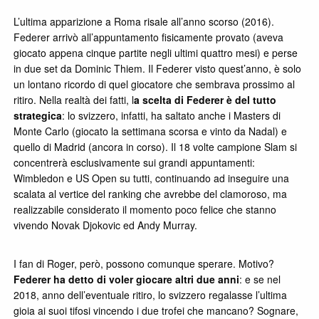
L’ultima apparizione a Roma risale all’anno scorso (2016).
Federer arrivò all’appuntamento fisicamente provato (aveva
giocato appena cinque partite negli ultimi quattro mesi) e perse
in due set da Dominic Thiem. Il Federer visto quest’anno, è solo
un lontano ricordo di quel giocatore che sembrava prossimo al
ritiro. Nella realtà dei fatti, l
a scelta di Federer è del tutto
strategica
: lo svizzero, infatti, ha saltato anche i Masters di
Monte Carlo (giocato la settimana scorsa e vinto da Nadal) e
quello di Madrid (ancora in corso). Il 18 volte campione Slam si
concentrerà esclusivamente sui grandi appuntamenti:
Wimbledon e US Open su tutti, continuando ad inseguire una
scalata al vertice del ranking che avrebbe del clamoroso, ma
realizzabile considerato il momento poco felice che stanno
vivendo Novak Djokovic ed Andy Murray.
I fan di Roger, però, possono comunque sperare. Motivo?
Federer ha detto di voler giocare altri due anni
: e se nel
2018, anno dell’eventuale ritiro, lo svizzero regalasse l’ultima
gioia ai suoi tifosi vincendo i due trofei che mancano? Sognare,