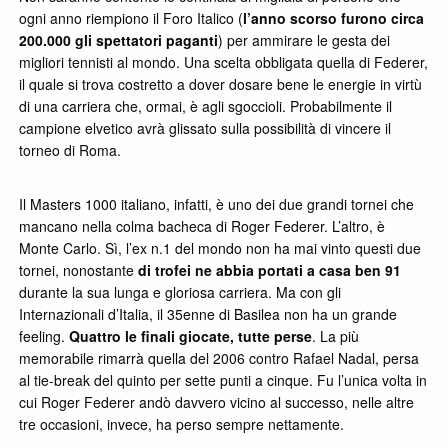
ogni anno riempiono il Foro Italico (
l’anno scorso furono circa
200.000 gli spettatori paganti
) per ammirare le gesta dei
migliori tennisti al mondo. Una scelta obbligata quella di Federer,
il quale si trova costretto a dover dosare bene le energie in virtù
di una carriera che, ormai, è agli sgoccioli. Probabilmente il
campione elvetico avrà glissato sulla possibilità di vincere il
torneo di Roma.
Il Masters 1000 italiano, infatti, è uno dei due grandi tornei che
mancano nella colma bacheca di Roger Federer. L’altro, è
Monte Carlo. Sì, l’ex n.1 del mondo non ha mai vinto questi due
tornei, nonostante
di trofei ne abbia portati a casa ben 91
durante la sua lunga e gloriosa carriera. Ma con gli
Internazionali d’Italia, il 35enne di Basilea non ha un grande
feeling.
Quattro le finali giocate, tutte perse
. La più
memorabile rimarrà quella del 2006 contro Rafael Nadal, persa
al tie-break del quinto per sette punti a cinque. Fu l’unica volta in
cui Roger Federer andò davvero vicino al successo, nelle altre
tre occasioni, invece, ha perso sempre nettamente.