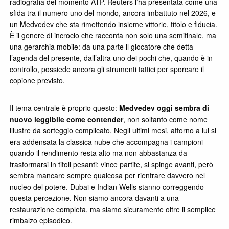
radiografia del momento ATP. Reuters l’ha presentata come una
sfida tra il numero uno del mondo, ancora imbattuto nel 2026, e
un Medvedev che sta rimettendo insieme vittorie, titolo e fiducia.
È il genere di incrocio che racconta non solo una semifinale, ma
una gerarchia mobile: da una parte il giocatore che detta
l’agenda del presente, dall’altra uno dei pochi che, quando è in
controllo, possiede ancora gli strumenti tattici per sporcare il
copione previsto.
Il tema centrale è proprio questo:
Medvedev oggi sembra di
nuovo leggibile come contender
, non soltanto come nome
illustre da sorteggio complicato. Negli ultimi mesi, attorno a lui si
era addensata la classica nube che accompagna i campioni
quando il rendimento resta alto ma non abbastanza da
trasformarsi in titoli pesanti: vince partite, si spinge avanti, però
sembra mancare sempre qualcosa per rientrare davvero nel
nucleo del potere. Dubai e Indian Wells stanno correggendo
questa percezione. Non siamo ancora davanti a una
restaurazione completa, ma siamo sicuramente oltre il semplice
rimbalzo episodico.