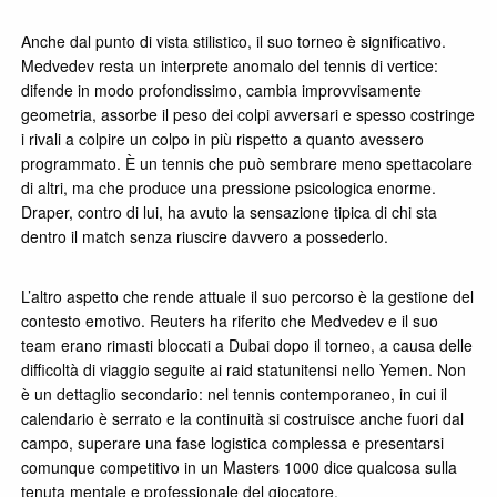
Anche dal punto di vista stilistico, il suo torneo è significativo.
Medvedev resta un interprete anomalo del tennis di vertice:
difende in modo profondissimo, cambia improvvisamente
geometria, assorbe il peso dei colpi avversari e spesso costringe
i rivali a colpire un colpo in più rispetto a quanto avessero
programmato. È un tennis che può sembrare meno spettacolare
di altri, ma che produce una pressione psicologica enorme.
Draper, contro di lui, ha avuto la sensazione tipica di chi sta
dentro il match senza riuscire davvero a possederlo.
L’altro aspetto che rende attuale il suo percorso è la gestione del
contesto emotivo. Reuters ha riferito che Medvedev e il suo
team erano rimasti bloccati a Dubai dopo il torneo, a causa delle
difficoltà di viaggio seguite ai raid statunitensi nello Yemen. Non
è un dettaglio secondario: nel tennis contemporaneo, in cui il
calendario è serrato e la continuità si costruisce anche fuori dal
campo, superare una fase logistica complessa e presentarsi
comunque competitivo in un Masters 1000 dice qualcosa sulla
tenuta mentale e professionale del giocatore.