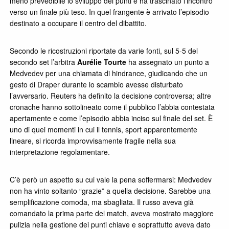
meno prevedibile lo sviluppo dei punti e ha trascinato l’incontro
verso un finale più teso. In quel frangente è arrivato l’episodio
destinato a occupare il centro del dibattito.
Secondo le ricostruzioni riportate da varie fonti, sul 5-5 del
secondo set l’arbitra
Aurélie Tourte
ha assegnato un punto a
Medvedev per una chiamata di hindrance, giudicando che un
gesto di Draper durante lo scambio avesse disturbato
l’avversario. Reuters ha definito la decisione controversa; altre
cronache hanno sottolineato come il pubblico l’abbia contestata
apertamente e come l’episodio abbia inciso sul finale del set. È
uno di quei momenti in cui il tennis, sport apparentemente
lineare, si ricorda improvvisamente fragile nella sua
interpretazione regolamentare.
C’è però un aspetto su cui vale la pena soffermarsi: Medvedev
non ha vinto soltanto “grazie” a quella decisione. Sarebbe una
semplificazione comoda, ma sbagliata. Il russo aveva già
comandato la prima parte del match, aveva mostrato maggiore
pulizia nella gestione dei punti chiave e soprattutto aveva dato