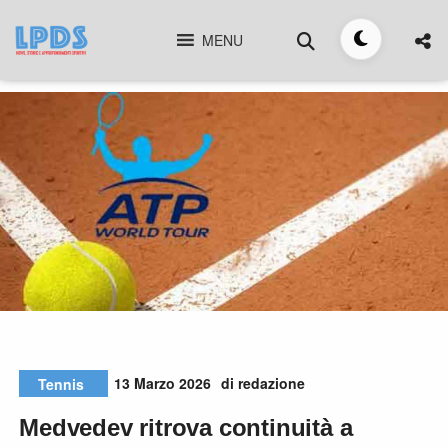
Skip
Cerca
to
MENU
Toggle
content
tema
13 Marzo 2026
di redazione
Tennis
Medvedev ritrova continuità a