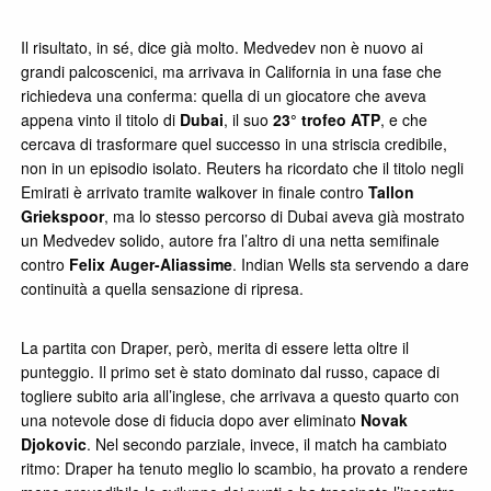
Il risultato, in sé, dice già molto. Medvedev non è nuovo ai
grandi palcoscenici, ma arrivava in California in una fase che
richiedeva una conferma: quella di un giocatore che aveva
appena vinto il titolo di
Dubai
, il suo
23° trofeo ATP
, e che
cercava di trasformare quel successo in una striscia credibile,
non in un episodio isolato. Reuters ha ricordato che il titolo negli
Emirati è arrivato tramite walkover in finale contro
Tallon
Griekspoor
, ma lo stesso percorso di Dubai aveva già mostrato
un Medvedev solido, autore fra l’altro di una netta semifinale
contro
Felix Auger-Aliassime
. Indian Wells sta servendo a dare
continuità a quella sensazione di ripresa.
La partita con Draper, però, merita di essere letta oltre il
punteggio. Il primo set è stato dominato dal russo, capace di
togliere subito aria all’inglese, che arrivava a questo quarto con
una notevole dose di fiducia dopo aver eliminato
Novak
Djokovic
. Nel secondo parziale, invece, il match ha cambiato
ritmo: Draper ha tenuto meglio lo scambio, ha provato a rendere