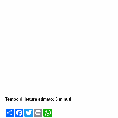
Tempo di lettura stimato: 5 minuti
C
F
T
P
W
o
a
w
r
h