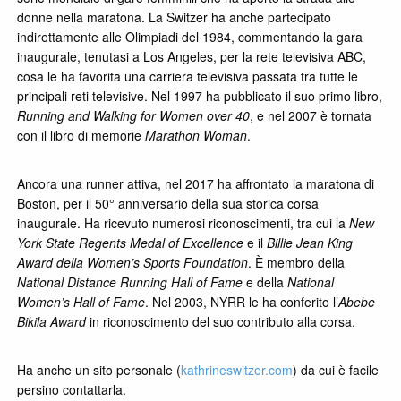
donne nella maratona. La Switzer ha anche partecipato
indirettamente alle Olimpiadi del 1984, commentando la gara
inaugurale, tenutasi a Los Angeles, per la rete televisiva ABC,
cosa le ha favorita una carriera televisiva passata tra tutte le
principali reti televisive. Nel 1997 ha pubblicato il suo primo libro,
Running and Walking for Women over 40
, e nel 2007 è tornata
con il libro di memorie
Marathon Woman
.
Ancora una runner attiva, nel 2017 ha affrontato la maratona di
Boston, per il 50° anniversario della sua storica corsa
inaugurale. Ha ricevuto numerosi riconoscimenti, tra cui la
New
York State Regents Medal of Excellence
e il
Billie Jean King
Award della Women’s Sports Foundation
. È membro della
National Distance Running Hall of Fame
e della
National
Women’s Hall of Fame
. Nel 2003, NYRR le ha conferito l’
Abebe
Bikila Award
in riconoscimento del suo contributo alla corsa.
Ha anche un sito personale (
kathrineswitzer.com
) da cui è facile
persino contattarla.