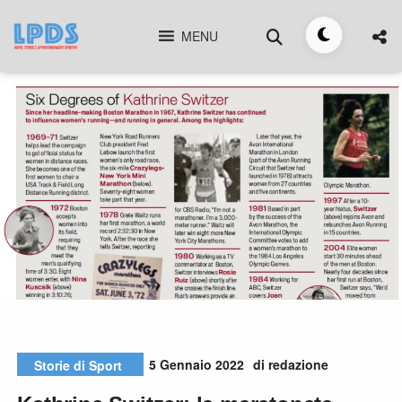
Skip
Cerca
to
MENU
Toggle
content
tema
5 Gennaio 2022
di redazione
Storie di Sport