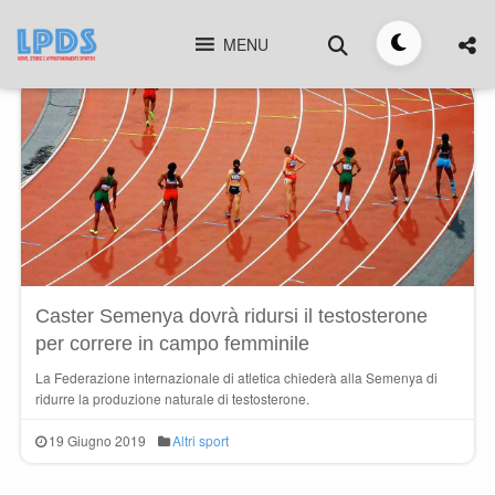
Skip
Cerca
to
MENU
Toggle
Caster Semenya
content
tema
Caster Semenya dovrà ridursi il testosterone
per correre in campo femminile
La Federazione internazionale di atletica chiederà alla Semenya di
ridurre la produzione naturale di testosterone.
19 Giugno 2019
Altri sport