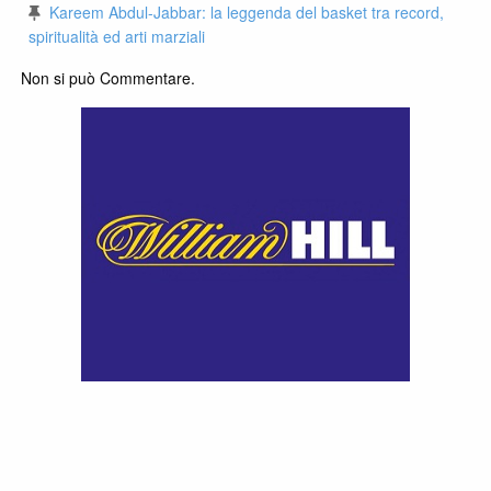
Kareem Abdul-Jabbar: la leggenda del basket tra record,
spiritualità ed arti marziali
Non si può Commentare.