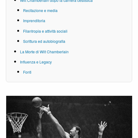
Wilt Chamberlain dopo la carriera cestistica
Recitazione e media
Imprenditoria
Filantropia e attività sociali
Scrittura ed autobiografia
La Morte di Wilt Chamberlain
Influenza e Legacy
Fonti