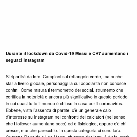
Durante il lockdown da Covid-19 Messi e CR7 aumentano i
seguaci Instagram
Si ripartirà da loro. Campioni sul rettangolo verde, ma anche
star a livello globale, personaggi la cui popolarità non conosce
confini. Come misura il termometro dei social, strumento che
certifica la notorietà e ancora più significativo in questo periodo
in cui quasi tutto il mondo è chiuso in casa per il coronavirus.
Ebbene, vista l’assenza di partite, c’è un generale calo
d’interesse su Instagram nei confronti dei calciatori (nel senso
che i follower aumentano poco) ed è fisiologico, eppure c’è chi
cresce, e anche parecchio. In questa categoria ci sono loro:
Cristiano Ronaldo e Leo Messi, gli eterni duellanti. A dir la verità