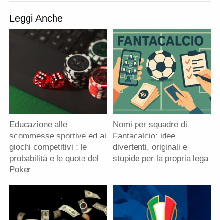
Prec
A
d
k
p
i
Leggi Anche
Educazione alle
Nomi per squadre di
scommesse sportive ed ai
Fantacalcio: idee
giochi competitivi : le
divertenti, originali e
probabilità e le quote del
stupide per la propria lega
Poker