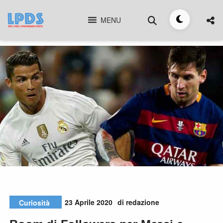
Skip
Cerca
to
MENU
Toggle
content
tema
23 Aprile 2020
di redazione
Curiosità