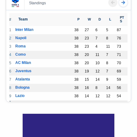
Standings
PT
Team
#
P
W
D
L
S
Inter Milan
1
38
27
6
5
87
Napoli
2
38
23
7
8
76
Roma
3
38
23
4
11
73
Como
4
38
20
11
7
71
AC Milan
5
38
20
10
8
70
Juventus
6
38
19
12
7
69
Atalanta
7
38
15
14
9
59
Bologna
8
38
16
8
14
56
Lazio
9
38
14
12
12
54
1
Udinese
38
14
8
16
50
0
1
Sassuolo
38
14
7
17
49
1
1
Parma
38
11
12
15
45
2
1
Torino
38
12
9
17
45
3
1