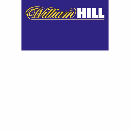
Cagliari
38
11
10
17
43
4
1
Fiorentina
38
9
15
14
42
5
1
Genoa
38
10
11
17
41
6
1
Lecce
38
10
8
20
38
7
1
Cremonese
38
8
10
20
34
8
1
Hellas Verona
38
3
12
23
21
9
2
Pisa
38
2
12
24
18
0