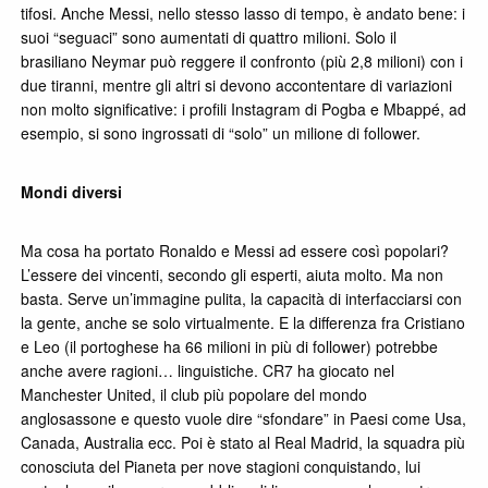
tifosi. Anche Messi, nello stesso lasso di tempo, è andato bene: i
suoi “seguaci” sono aumentati di quattro milioni. Solo il
brasiliano Neymar può reggere il confronto (più 2,8 milioni) con i
due tiranni, mentre gli altri si devono accontentare di variazioni
non molto significative: i profili Instagram di Pogba e Mbappé, ad
esempio, si sono ingrossati di “solo” un milione di follower.
Mondi diversi
Ma cosa ha portato Ronaldo e Messi ad essere così popolari?
L’essere dei vincenti, secondo gli esperti, aiuta molto. Ma non
basta. Serve un’immagine pulita, la capacità di interfacciarsi con
la gente, anche se solo virtualmente. E la differenza fra Cristiano
e Leo (il portoghese ha 66 milioni in più di follower) potrebbe
anche avere ragioni… linguistiche. CR7 ha giocato nel
Manchester United, il club più popolare del mondo
anglosassone e questo vuole dire “sfondare” in Paesi come Usa,
Canada, Australia ecc. Poi è stato al Real Madrid, la squadra più
conosciuta del Pianeta per nove stagioni conquistando, lui