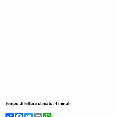
Tempo di lettura stimato: 4 minuti
C
F
T
P
W