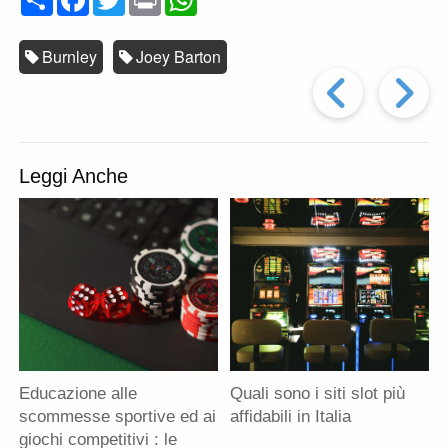
o
a
w
r
h
n
c
i
i
a
d
e
t
n
t
i
b
t
t
s
Burnley
Joey Barton
v
o
e
A
Artic
i
o
r
p
d
k
p
i
Prec
A
Leggi Anche
Educazione alle
Quali sono i siti slot più
scommesse sportive ed ai
affidabili in Italia
giochi competitivi : le