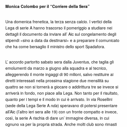
Monica Colombo per il “Corriere della Sera”
Una domenica frenetica, la terza senza calcio. I vertici della
Lega di serie A hanno trascorso il pomeriggio a studiare nei
dettagli il documento da inviare all’ Aic sul congelamento degli
stipendi «sino a data da destinarsi» e a preparare il comunicato
che ha come bersaglio il ministro dello sport Spadafora.
L’ accordo partorito sabato sera dalla Juventus, che taglia gli
emolumenti da marzo a giugno alla squadra e al tecnico,
alleggerendo il monte ingaggi di 90 milioni, salvo restituire ai
diretti interessati nella prossima stagione due mensilità su
quattro se non si tornerà a giocare o addirittura tre se invece si
arriverà in fondo, non piace alla Lega. Non tanto per il risultato,
quanto per i tempi e il modo in cui è arrivato. In via Rosellini
(sede della Lega Serie A
nda
) speravano di potersi presentare
all’Aic (l’altro ieri sera alle 19) con un fronte compatto e invece,
così, la serie A rischia di dare un’ immagine diversa, in cui
ognuno va per la propria strada. Anche molti club sono rimasti