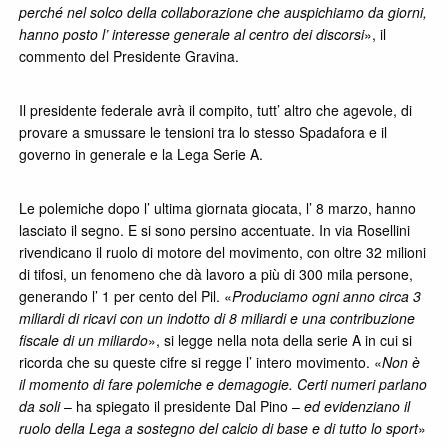
perché nel solco della collaborazione che auspichiamo da giorni,
hanno posto l’ interesse generale al centro dei discorsi
», il
commento del Presidente Gravina.
Il presidente federale avrà il compito, tutt’ altro che agevole, di
provare a smussare le tensioni tra lo stesso Spadafora e il
governo in generale e la Lega Serie A.
Le polemiche dopo l’ ultima giornata giocata, l’ 8 marzo, hanno
lasciato il segno. E si sono persino accentuate. In via Rosellini
rivendicano il ruolo di motore del movimento, con oltre 32 milioni
di tifosi, un fenomeno che dà lavoro a più di 300 mila persone,
generando l’ 1 per cento del Pil. «
Produciamo ogni anno circa 3
miliardi di ricavi con un indotto di 8 miliardi e una contribuzione
fiscale di un miliardo
», si legge nella nota della serie A in cui si
ricorda che su queste cifre si regge l’ intero movimento. «
Non è
il momento di fare polemiche e demagogie. Certi numeri parlano
da soli
– ha spiegato il presidente Dal Pino –
ed evidenziano il
ruolo della Lega a sostegno del calcio di base e di tutto lo sport
»