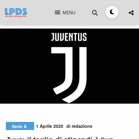
Skip
Cerca
to
MENU
Toggle
content
tema
1 Aprile 2020
di redazione
Serie A