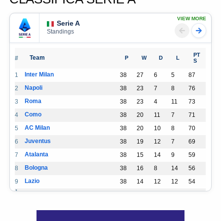
VIEW MORE
Serie A
Standings
PT
Team
#
P
W
D
L
S
Inter Milan
1
38
27
6
5
87
Napoli
2
38
23
7
8
76
Roma
3
38
23
4
11
73
Como
4
38
20
11
7
71
AC Milan
5
38
20
10
8
70
Juventus
6
38
19
12
7
69
Atalanta
7
38
15
14
9
59
Bologna
8
38
16
8
14
56
Lazio
9
38
14
12
12
54
1
Udinese
38
14
8
16
50
0
1
Sassuolo
38
14
7
17
49
1
1