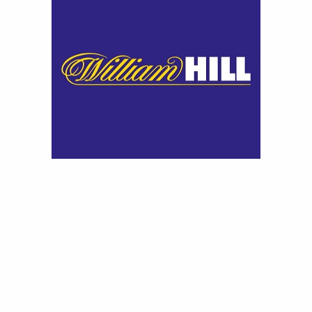
Parma
38
11
12
15
45
2
1
Torino
38
12
9
17
45
3
1
Cagliari
38
11
10
17
43
4
1
Fiorentina
38
9
15
14
42
5
1
Genoa
38
10
11
17
41
6
1
Lecce
38
10
8
20
38
7
1
Cremonese
38
8
10
20
34
8
1
Hellas Verona
38
3
12
23
21
9
2
Pisa
38
2
12
24
18
0