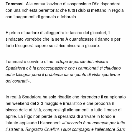
Tommasi
. Alla comunicazione di sospensione l’Aic risponderà
con una richiesta perentoria: che tutti i club si mettano in regola
con i pagamenti di gennaio e febbraio.
E prima di parlare di alleggerire le tasche dei giocatori, il
sindacato vorrebbe che la serie A quantificasse il danno e per
farlo bisognerà sapere se si ricomincerà a giocare.
Tommasi è convinto di no: «
Dopo le parole del ministro
Spadafora c’è la preoccupazione che i campionati si chiudano
qui e bisogna porsi il problema da un punto di vista sportivo e
dei contratti
».
In realtà Spadafora ha solo ribadito che riprendere il campionato
nel weekend del 2-3 maggio è irrealistico e che proporrà il
blocco delle attività, compresi gli allenamenti, a tutto il mese di
aprile. La Figc non perde la speranza di arrivare in fondo e
intanto applaude i bianconeri: «
L’accordo è un esempio per tutto
il sistema. Ringrazio Chiellini, i suoi compagni e l’allenatore Sarri